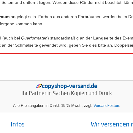
eitenrand entfernt liegen. Werden diese Ränder nicht beachtet, könne
raum
angelegt sein. Farben aus anderen Farbräumen werden beim Dru
edergabe kommen kann.
d (auch bei
Querformaten
) standardmäßig an der
Langseite
des Exemp
an der Schmalseite gewendet wird, geben Sie dies bitte an. Doppelsei
copyshop-versand.de
/
/
/
/
Ihr Partner in Sachen
Kopien und Druck
Alle Preisangaben in € inkl. 19 % Mwst., zzgl.
Versandkosten
.
Infos
Wir versenden 