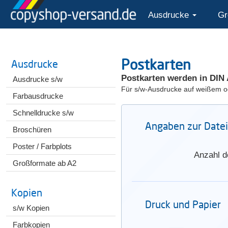
Ausdrucke
Gr
Postkarten
Ausdrucke
Postkarten werden in DIN 
Ausdrucke s/w
Für s/w-Ausdrucke auf weißem o
Farbausdrucke
Schnelldrucke s/w
Angaben zur Datei
Broschüren
Poster / Farbplots
Anzahl d
Großformate ab A2
Kopien
Druck und Papier
s/w Kopien
Farbkopien