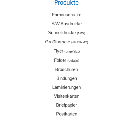
Produkte
Farbausdrucke
S/W Ausdrucke
Schnelldrucke
(S/W)
Großformate
(ab DIN A2)
Flyer
(ungefalzt)
Folder
(gefalzt)
Broschüren
Bindungen
Laminierungen
Visitenkarten
Briefpapier
Postkarten